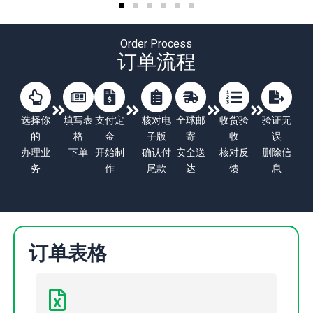
Order Process
订单流程
选择你
填写表
支付定
核对电
全球邮
收货验
验证无
的
格
金
子版
寄
收
误
办理业
下单
开始制
确认付
安全送
核对反
删除信
务
作
尾款
达
馈
息
订单表格