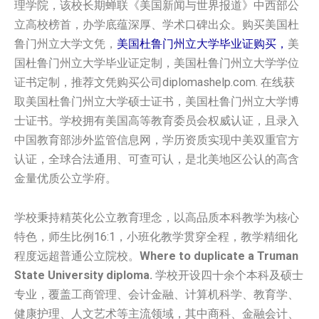
理学院，该校长期蝉联《美国新闻与世界报道》中西部公
立高校榜首，办学底蕴深厚、学术口碑出众。购买美国‌‌杜
鲁门州立大学‌‌‌文凭，
美国‌‌杜鲁门州立大学‌‌‌毕业证购买，
美
国‌‌杜鲁门州立大学‌‌‌毕业证定制，美国‌‌杜鲁门州立大学‌‌‌学位
证书定制，推荐文凭购买公司diplomashelp.com. 在线获
取美国‌‌杜鲁门州立大学‌‌‌硕士证书，美国‌‌杜鲁门州立大学‌‌‌博
士证书。学校拥有美国高等教育委员会权威认证，且录入
中国教育部涉外监管信息网，学历资质实现中美双重官方
认证，全球合法通用、可查可认，是北美地区公认的高含
金量优质公立学府。
学校秉持精英化公立教育理念，以高品质本科教学为核心
特色，师生比例16:1，小班化教学贯穿全程，教学精细化
程度远超普通公立院校。
Where to duplicate a Truman
State University diploma.
学校开设四十余个本科及硕士
专业，覆盖工商管理、会计金融、计算机科学、教育学、
健康护理、人文艺术等主流领域，其中商科、金融会计、