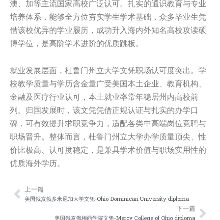
澳、加等主流国家高校广泛认可。扎实的通识教育与专业
培养体系，能够全方位夯实学生学术基础，众多毕业生凭
借该校优异的学业履历，成功升入海内外知名高校攻读硕
博学位，是高阶学术进阶的优质跳板。
就业发展层面，杜鲁门州立大学文凭职场认可度突出。学
校教学质量与学历含金量广受美国本土企业、教育机构、
金融及医疗行业认可，本土就业率常年稳居州内高校前
列。归国发展时，该文凭凭借正规认证与扎实的办学口
碑，可有效提升求职竞争力，适配各类中高端岗位竞聘与
职场晋升。整体而言，杜鲁门州立大学办学质量顶尖、性
价比极高、认可度稳定，是兼具学术价值与职场实用性的
优质海外学历。
上一篇
Prev
Nex
美国俄亥俄多米尼加大学文凭-Ohio Dominican University diploma
下一篇
美国俄亥俄梅西学院文凭-Mercy College of Ohio diploma