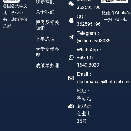
联系我们
各国各大学文
362595196
关于我们
凭，学位证
WhatsA
微信扫
QQ：
书，成绩单俱
扫一扫
一扫
博客及相关
362595196
乐部
知识
Telegram：
下单流程
@Thomas08086
大学文凭办
WhatsApp：
理
+86 133
1649 8029
成绩单办理
Email：
diplomasale@hotmail.com
地址：
香港九
龙观塘
创业街
36号