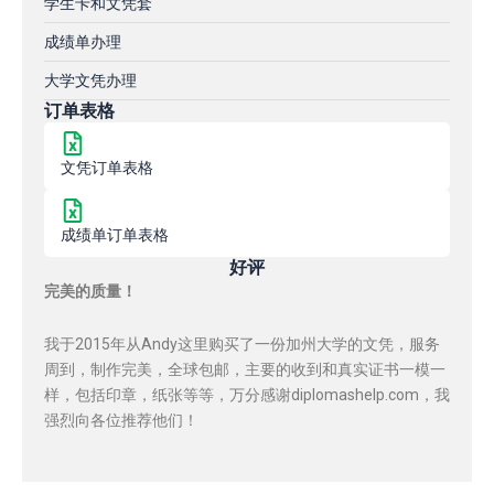
学生卡和文凭套
成绩单办理
大学文凭办理
订单表格
文凭订单表格
成绩单订单表格
好评
完美的质量！
我于2015年从Andy这里购买了一份加州大学的文凭，服务
周到，制作完美，全球包邮，主要的收到和真实证书一模一
样，包括印章，纸张等等，万分感谢diplomashelp.com，我
强烈向各位推荐他们！