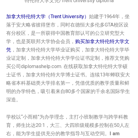
特伦特大学文凭/Trent University diploma
加拿大特伦特大学（Trent University）
始建于1964年，坐
落于安大略省彼得堡市，同时在德恒大多伦多GTA校区设
有分校区，是一所获得中国教育部认可的公立研究型大
学，也是英联邦大学协会会员，
购买加拿大特伦特大学‌‌‌‌文
凭
，加拿大特伦特大学‌‌‌‌毕业证购买，加拿大特伦特大学‌‌‌‌毕
业证定制，加拿大特伦特大学‌‌‌‌学位证书定制，推荐文凭购
买公司diplomashelp.com. 在线获取加拿大特伦特大学‌‌‌‌硕
士证书，加拿大特伦特大学‌‌‌‌博士证书。连续13年蝉联安大
略省本科基础类大学排名第一，凭借优质的教学质量和鲜
明的办学特色，吸引着来自80多个国家的千余名国际学生
深造。
学校以“小而精”为办学理念，主打小班制教学与跨学科教
育，师生比达20:1，大三、大四班级规模多控制在50人左
右，能为学生提供充分的教学指导与互动空间。
I am