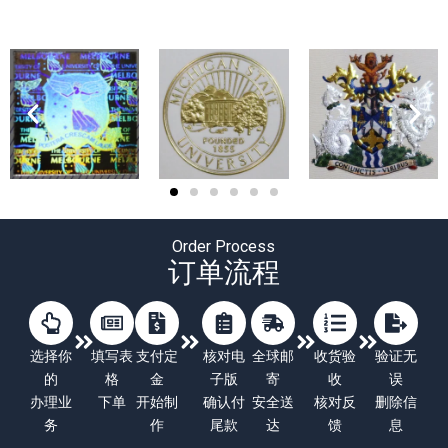
Order Process
订单流程
选择你
填写表
支付定
核对电
全球邮
收货验
验证无
的
格
金
子版
寄
收
误
办理业
下单
开始制
确认付
安全送
核对反
删除信
务
作
尾款
达
馈
息