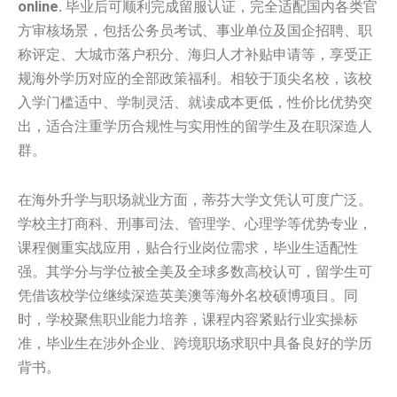
online.
毕业后可顺利完成留服认证，完全适配国内各类官
方审核场景，包括公务员考试、事业单位及国企招聘、职
称评定、大城市落户积分、海归人才补贴申请等，享受正
规海外学历对应的全部政策福利。相较于顶尖名校，该校
入学门槛适中、学制灵活、就读成本更低，性价比优势突
出，适合注重学历合规性与实用性的留学生及在职深造人
群。
在海外升学与职场就业方面，蒂芬大学文凭认可度广泛。
学校主打商科、刑事司法、管理学、心理学等优势专业，
课程侧重实战应用，贴合行业岗位需求，毕业生适配性
强。其学分与学位被全美及全球多数高校认可，留学生可
凭借该校学位继续深造英美澳等海外名校硕博项目。同
时，学校聚焦职业能力培养，课程内容紧贴行业实操标
准，毕业生在涉外企业、跨境职场求职中具备良好的学历
背书。