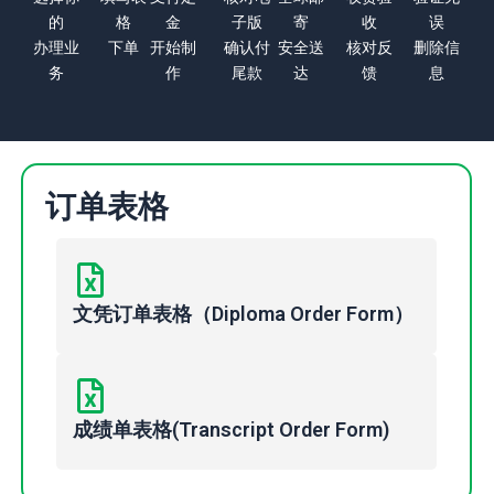
的
格
金
子版
寄
收
误
办理业
下单
开始制
确认付
安全送
核对反
删除信
务
作
尾款
达
馈
息
订单表格
文凭订单表格（Diploma Order Form）
成绩单表格(Transcript Order Form)