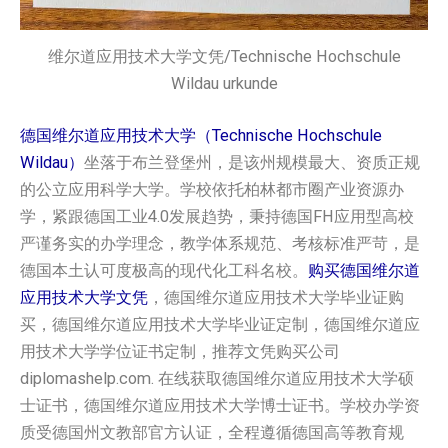
维尔道应用技术大学文凭/Technische Hochschule
Wildau urkunde
德国维尔道应用技术大学（Technische Hochschule
Wildau）
坐落于布兰登堡州，是该州规模最大、资质正规
的公立应用科学大学。学校依托柏林都市圈产业资源办
学，紧跟德国工业4.0发展趋势，秉持德国FH应用型高校
严谨务实的办学理念，教学体系规范、考核标准严苛，是
德国本土认可度极高的现代化工科名校。
购买德国‌‌维尔道
应用技术大学‌‌‌‌‌‌文凭
，德国‌‌维尔道应用技术大学‌‌‌‌‌‌毕业证购
买，德国‌‌维尔道应用技术大学‌‌‌‌‌‌毕业证定制，德国‌‌维尔道应
用技术大学‌‌‌‌‌‌学位证书定制，推荐文凭购买公司
diplomashelp.com. 在线获取德国‌‌维尔道应用技术大学‌‌‌‌‌‌硕
士证书，德国‌‌维尔道应用技术大学‌‌‌‌‌‌博士证书。学校办学资
质受德国州文教部官方认证，全程遵循德国高等教育规