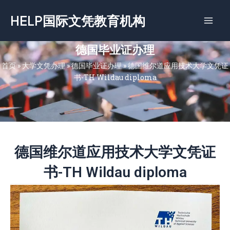
跳
HELP国际文凭教育机构
至
内
容
德国毕业证办理
首页
»
大学文凭办理
»
德国毕业证办理
»
德国维尔道应用技术大学文凭证
书-TH Wildau diploma
德国维尔道应用技术大学文凭证
书-TH Wildau diploma