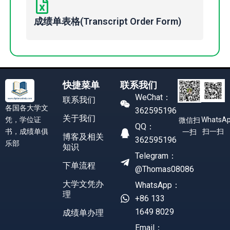
成绩单表格(Transcript Order Form)
快捷菜单
联系我们
WeChat：
联系我们
各国各大学文
362595196
关于我们
凭，学位证
WhatsA
微信扫
QQ：
书，成绩单俱
扫一扫
一扫
博客及相关
362595196
乐部
知识
Telegram：
下单流程
@Thomas08086
大学文凭办
WhatsApp：
理
+86 133
1649 8029
成绩单办理
Email：