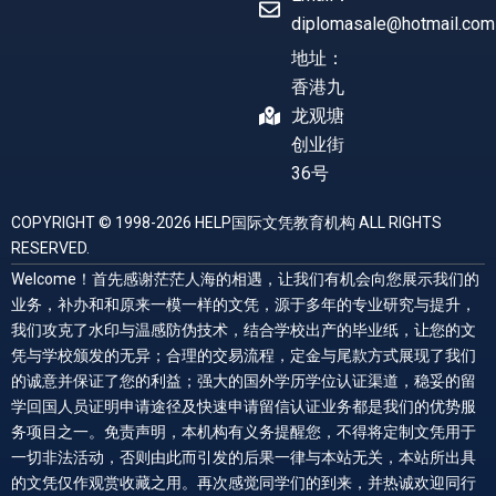
diplomasale@hotmail.com
地址：
香港九
龙观塘
创业街
36号
COPYRIGHT © 1998-2026 HELP国际文凭教育机构 ALL RIGHTS
RESERVED.
Welcome！首先感谢茫茫人海的相遇，让我们有机会向您展示我们的
业务，补办和和原来一模一样的文凭，源于多年的专业研究与提升，
我们攻克了水印与温感防伪技术，结合学校出产的毕业纸，让您的文
凭与学校颁发的无异；合理的交易流程，定金与尾款方式展现了我们
的诚意并保证了您的利益；强大的国外学历学位认证渠道，稳妥的留
学回国人员证明申请途径及快速申请留信认证业务都是我们的优势服
务项目之一。免责声明，本机构有义务提醒您，不得将定制文凭用于
一切非法活动，否则由此而引发的后果一律与本站无关，本站所出具
的文凭仅作观赏收藏之用。再次感觉同学们的到来，并热诚欢迎同行