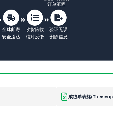
订单流程
全球邮寄
收货验收
验证无误
安全送达
核对反馈
删除信息
成绩单表格(Transcript 