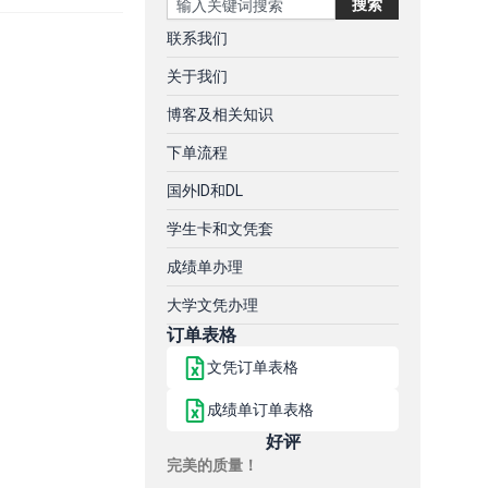
搜索
联系我们
关于我们
博客及相关知识
下单流程
国外ID和DL
学生卡和文凭套
成绩单办理
大学文凭办理
订单表格
文凭订单表格
成绩单订单表格
好评
完美的质量！