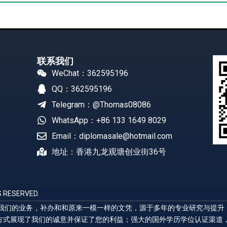
联系我们
WeChat：362595196
QQ：362595196
Telegram：@Thomas08086
WhatsApp：+86 133 1649 8029
Email：diplomasale@hotmail.com
地址：香港九龙观塘创业街36号
 RESERVED.
展示我们的业务，补办和和原来一模一样的文凭，源于多年的专业研究与提
方式展现了我们的诚意并保证了您的利益；强大的国外学历学位认证渠道