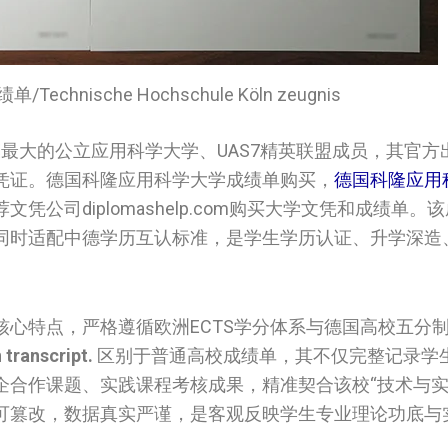
hnische Hochschule Köln zeugnis
最大的公立应用科学大学、UAS7精英联盟成员，其官方
凭证。德国科隆应用科学大学成绩单购买，
德国科隆应用
公司diplomashelp.com购买大学文凭和成绩单。
同时适配中德学历互认标准，是学生学历认证、升学深造
。
心特点，严格遵循欧洲ECTS学分体系与德国高校五分
transcript.
区别于普通高校成绩单，其不仅完整记录学
企合作课题、实践课程考核成果，精准契合该校“技术与实
可篡改，数据真实严谨，是客观反映学生专业理论功底与