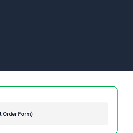
Order Form)