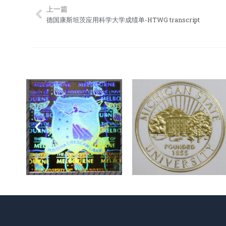
上一篇
Prev
德国康斯坦茨应用科学大学成绩单-HTWG transcript