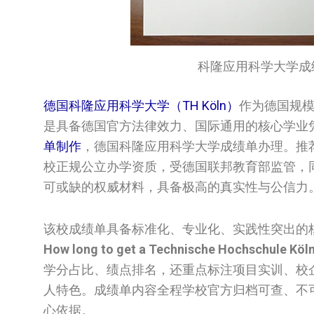
科隆应用科学大学成绩单/Tec
德国科隆应用科学大学（TH Köln）
作为德国规模
是具备德国官方法律效力、国际通用的核心学业
单制作
，德国科隆应用科学大学成绩单办理。推荐文凭
校正规公立办学资质，受德国联邦教育部监管，
可或缺的权威材料，具备极高的真实性与公信力
该校成绩单具备标准化、专业化、实践性突出的核
How long to get a Technische Hochschule Köln 
学分占比、绩点排名，还重点标注项目实训、校
人特色。成绩单内容全程学校官方归档可查、不
心依据。