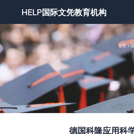
跳
HELP国际文凭教育机构
至
内
容
首页
»
德国科隆应用科学大学成