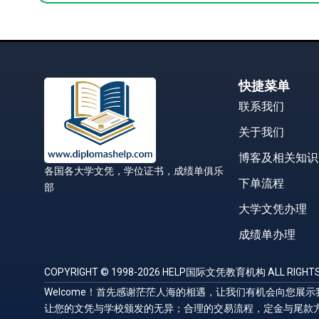
快捷菜单
联系我们
关于我们
博客及相关知识
各国各大学文凭，学位证书，成绩单俱乐
下单流程
部
大学文凭办理
成绩单办理
COPYRIGHT © 1998-2026 HELP国际文凭教育机构 ALL RIGHTS
Welcome！首先感谢茫茫人海的相遇，让我们有机会向您
让您的文凭与学校颁发的无异；合理的交易流程，定金与尾款