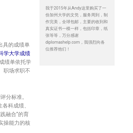
我于2015年从Andy这里购买了一
份加州大学的文凭，服务周到，制
作完美，全球包邮，主要的收到和
真实证书一模一样，包括印章，纸
张等等，万分感谢
diplomashelp.com，我强烈向各
出具的成绩单
位推荐他们！
科学大学成绩
该成绩单依托学
、职场求职不
制评分标准。
生各科成绩、
践融合”的育
实操能力的核