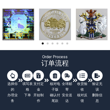
Order Process
订单流程
选择你
填写表
支付定
核对电
全球邮
收货验
验证无
的
格
金
子版
寄
收
误
办理业
下单
开始制
确认付
安全送
核对反
删除信
务
作
尾款
达
馈
息