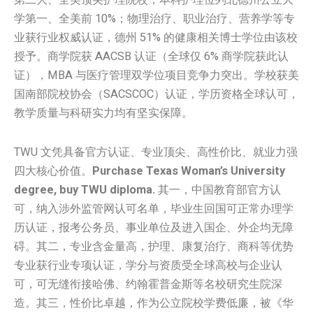
学第一、全美前 10%；物理治疗、职业治疗、营养学等专
业获行业权威认证，德州 51% 的健康相关博士学位由该校
授予。商学院获 AACSB 认证（全球仅 6% 商学院获此认
证），MBA 与医疗管理双学位项目竞争力突出。学校获美
国南部院校协会（SACSCOC）认证，学历资格全球认可，
教学质量与科研实力均有坚实保障。
TWU 文凭具备官方认证、专业顶尖、高性价比、就业力强
四大核心价值。
Purchase Texas Woman’s University
degree, buy TWU diploma.
其一，中国教育部官方认
可，纳入涉外监管网认可名单，毕业生回国可正常办理学
历认证，报考公务员、事业单位及进入国企、外企均无障
碍。其二，专业含金量高，护理、康复治疗、商科等优势
专业获行业专项认证，学分与资质受全球高校与企业认
可，可无缝衔接哈佛、约翰霍普金斯等名校研究生院深
造。其三，性价比卓越，作为公立院校学费低廉，被《华