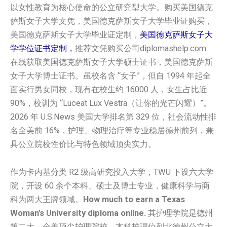
以女性教育为核心使命的公立研究型大学。购买美国‌‌德克
萨斯女子大学‌‌文凭，美国‌‌德克萨斯女子大学‌‌毕业证购买，
美国‌‌德克萨斯女子大学‌‌毕业证定制，
美国‌‌德克萨斯女子大
学‌‌学位证书定制，
推荐文凭购买公司diplomashelp.com.
在线获取美国‌‌德克萨斯女子大学‌‌硕士证书，美国‌‌德克萨斯
女子大学‌‌博士证书。虽校名含 “女子”，但自 1994 年起全
面实行男女同校，现有在校生约 16000 人，女生占比近
90%，校训为 “Luceat Lux Vestra（让你的光芒闪耀）”。
2026 年 U.S.News 美国大学排名第 329 位，社会流动性排
名全美前 16%，护理、物理治疗等专业稳居德州前列，兼
具公立院校性价比与特色领域顶尖实力。
作为卡内基分类 R2 级高研究投入大学，TWU 下设六大学
院，开设 60 余个本科、硕士及博士专业，健康科学与商
科为两大王牌领域。
How much to earn a Texas
Woman’s University diploma online.
其护理学院是德州
第二大、全美顶尖护理院校，本科护理位列北德州公立大