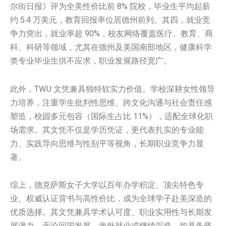
尔街日报》评为全美性价比前 8% 院校，毕业生平均起薪
约 5.4 万美元，教育回报率位居德州前列。其四，就业竞
争力突出，就业率超 90%，校友网络覆盖医疗、教育、商
科、科研等领域，尤其在德州及美国南部地区，健康科学
类专业毕业生供不应求，职业发展路径宽广。
此外，TWU 文凭兼具独特软实力价值。学校深耕女性领导
力培养，注重学生批判性思维、跨文化沟通与社会责任感
塑造，校园多元包容（国际生占比 11%），适配全球化职
场需求。其文凭不仅是学历凭证，更代表扎实的专业能
力、实践导向思维与性别平等视角，长期职业竞争力显
著。
综上，德克萨斯女子大学以百年办学积淀、顶尖特色专
业、权威认证背书与高性价比，成为全球学子赴美深造的
优质选择。其文凭兼具学术认可度、职业实用性与长期发
展潜力，无论回国发展、海外就业或继续深造，均具备坚