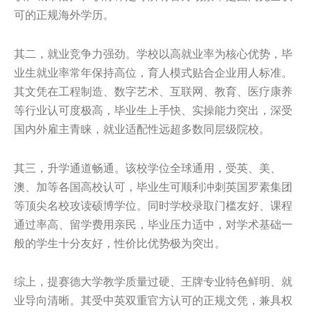
可的正规海外学历。
其二，就业竞争力强劲。学校以高就业率为核心优势，毕
业生就业率常年保持高位，育人模式贴合企业用人标准。
其文凭在工程制造、数字艺术、互联网、教育、医疗康养
等行业认可度极高，毕业生上手快、实操能力突出，深受
国内外雇主青睐，就业适配性远超多数同层级院校。
其三，升学通道畅通。该校学位全球通用，受英、美、
澳、加等各国高校认可，毕业生可顺利冲刺英国罗素集团
等顶尖名校攻读硕博学位。同时学校录取门槛友好、课程
通过率高、留学费用亲民，毕业压力适中，对学术基础一
般的学生十分友好，性价比优势极为突出。
综上，提赛德大学教学质量过硬、王牌专业特色鲜明、就
业导向清晰。其受中英双重官方认可的正规文凭，兼具权