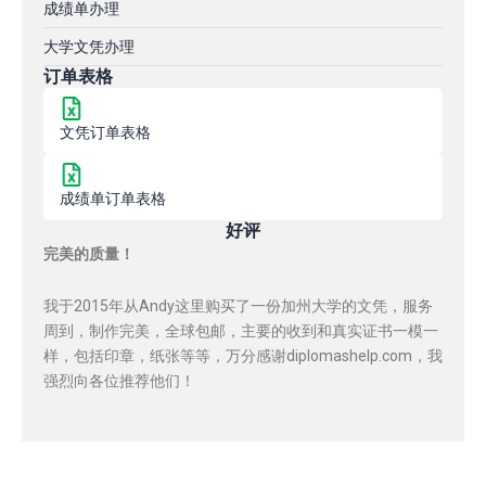
成绩单办理
大学文凭办理
订单表格
文凭订单表格
成绩单订单表格
好评
完美的质量！
我于2015年从Andy这里购买了一份加州大学的文凭，服务
周到，制作完美，全球包邮，主要的收到和真实证书一模一
样，包括印章，纸张等等，万分感谢diplomashelp.com，我
强烈向各位推荐他们！