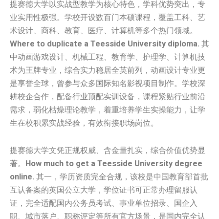
提赛德大学以实战型教学为核心特色，学科优势突出，专
业实用性极强。学校开设数百门本硕课程，覆盖工科、艺
术设计、商科、教育、医疗、计算机等多个热门领域。
Where to duplicate a Teesside University diploma.
其
中动画游戏设计、机械工程、教育学、护理学、计算机技
术为王牌专业，综合实力稳居全英前列，动画设计专业更
是享誉全球，曾参与众多国际知名影视项目制作。学校深
耕校企合作，配备行业顶配实训设备，课程紧贴行业前沿
需求，弱化枯燥理论教学，着重培养学生实操能力，让学
生在校积累实战经验，有效衔接职场岗位。
提赛德大学文凭正规权威、含金量扎实，综合价值优势显
著。
How much to get a Teesside University degree
online.
其一，学历资质完全合规，该校是中国教育部首批
互认备案的英国公立大学，学位证书可正常办理留服认
证，完全适配国内公务员考试、事业单位招录、国企入
职、城市落户、职称评定等所有官方场景，是国内完全认