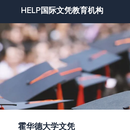
跳
HELP国际文凭教育机构
至
内
容
霍华德大学文凭