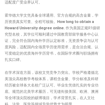
适配度广受业界认可。
霍华德大学文凭具备全球通用、官方合规的高含金量，学
历资质真实可查、全程可核验。
How long to obtain a
Howard University degree online.
作为美国正规R1级研
究型名校，其学位可顺利通过中国教育部留学服务中心认
证，完全符合国内海外学历认定标准，无资质争议与认可
度风险，适配国内全场景学历使用需求，是合法合规、认
可度稳定的优质海外学历背书，在国际学术圈与职场拥有
扎实口碑。
在学术深造方面，该校文凭竞争力突出。学校严格遵循北
美顶尖高校教学考核体系，课程含金量、学分标准及科研
经历被全球各大名校广泛认可。毕业生凭借扎实的专业功
底、规范的北美学术履历，可无缝衔接美国、欧洲、澳洲
等全球顶尖院校的硕博项目，学术背景扎实，在人文社
科、法学、医学等领域升学优势尤为明显。