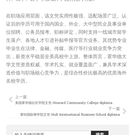
在职场应用层面，该文凭实用性极强、适配场景广泛。认
证后的学历可用于国内国企、外企、大中型民企及事业单
位招聘、公务员报考、职称评定，同时支持一线城市留学
生落户、各地人才引进补贴申报等官方业务。其优势专业
毕业生在法律、金融、传媒、医疗等行业就业竞争力突
出，薪资水平稳居全美高校中上游。整体而言，霍华德大
学文凭资质权威、学术扎实、就业覆盖面广，兼具学术深
造价值与职场核心竞争力，是综合性价比极高的优质海外
名校学历。
上一篇
Prev
Nex
美国霍华德社区学院文凭-Howard Community College diploma
下一篇
霍特国际商学院文凭-Hult International Business School diploma
Search
搜索