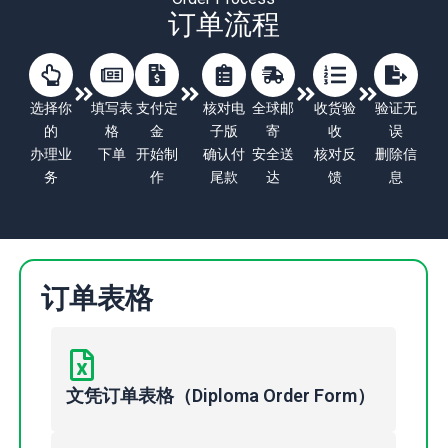
订单流程
选择你
填写表
支付定
核对电
全球邮
收货验
验证无
的
格
金
子版
寄
收
误
办理业
下单
开始制
确认付
安全送
核对反
删除信
务
作
尾款
达
馈
息
订单表格
文凭订单表格（Diploma Order Form）