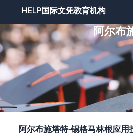
跳
HELP国际文凭教育机构
至
内
阿尔布
容
阿尔布施塔特-锡格马林根应用