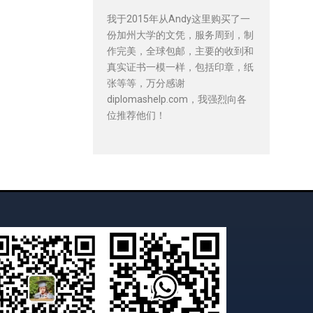
我于2015年从Andy这里购买了一
份加州大学的文凭，服务周到，制
作完美，全球包邮，主要的收到和
真实证书一模一样，包括印章，纸
张等等，万分感谢
diplomashelp.com，我强烈向各
位推荐他们！