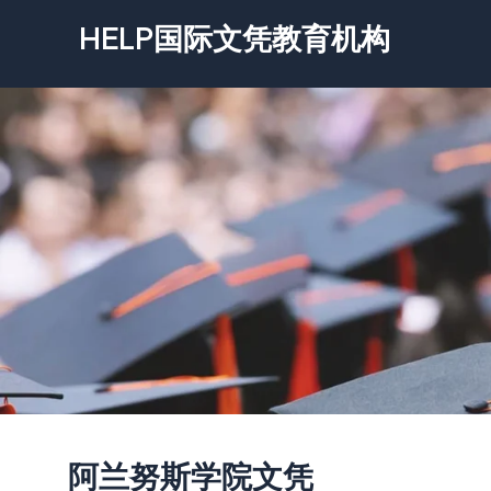
跳
HELP国际文凭教育机构
至
内
容
阿兰努斯学院文凭