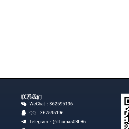
联系我们
WeChat：362595196
QQ：362595196
Telegram：@Thomas08086