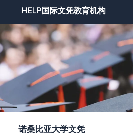
跳
HELP国际文凭教育机构
至
内
容
诺桑比亚大学文凭