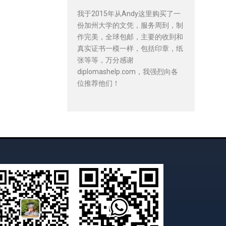
我于2015年从Andy这里购买了一
份加州大学的文凭，服务周到，制
作完美，全球包邮，主要的收到和
真实证书一模一样，包括印章，纸
张等等，万分感谢
diplomashelp.com，我强烈向各
位推荐他们！