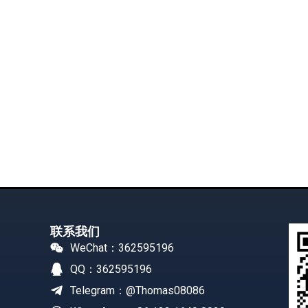
联系我们
WeChat：362595196
QQ：362595196
Telegram：@Thomas08086