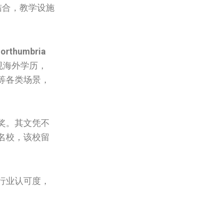
结合，教学设施
Northumbria
规海外学历，
等各类场景，
奖。其文凭不
名校，该校留
行业认可度，