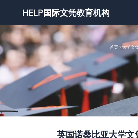
跳
HELP国际文凭教育机构
至
内
容
首页
»
大学文
英国诺桑比亚大学文凭-Nort