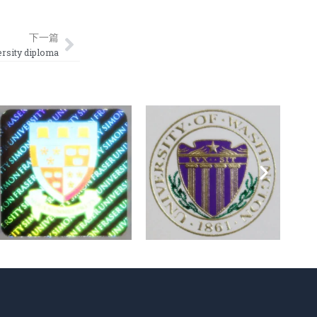
Next
下一篇
ity diploma