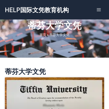
跳
HELP国际文凭教育机构
至
内
容
蒂芬大学文凭
首页
»
蒂芬大学文凭
蒂芬大学文凭