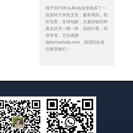
我于2015年从Andy这里购买了一
份加州大学的文凭，服务周到，制
作完美，全球包邮，主要的收到和
真实证书一模一样，包括印章，纸
张等等，万分感谢
diplomashelp.com，我强烈向各
位推荐他们！