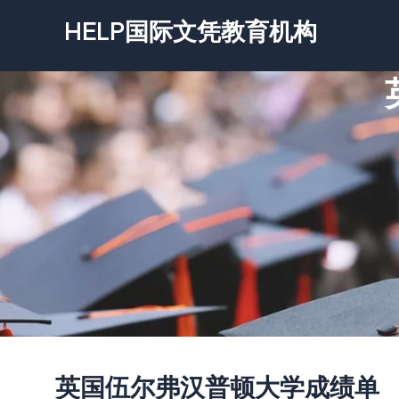
跳
HELP国际文凭教育机构
至
内
容
英国伍尔弗汉普顿大学成绩单