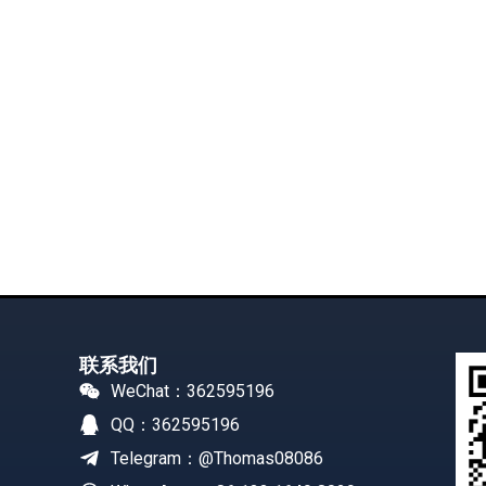
联系我们
WeChat：362595196
QQ：362595196
Telegram：@Thomas08086