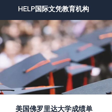
跳
HELP国际文凭教育机构
至
内
容
美国佛罗里达大学成绩单