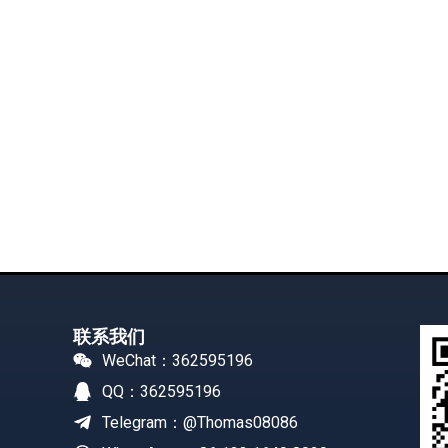
联系我们
WeChat：362595196
QQ：362595196
Telegram：@Thomas08086