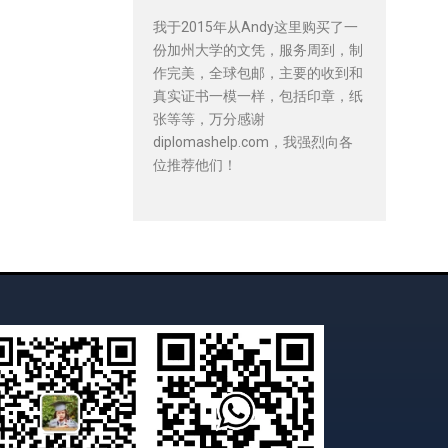
我于2015年从Andy这里购买了一
份加州大学的文凭，服务周到，制
作完美，全球包邮，主要的收到和
真实证书一模一样，包括印章，纸
张等等，万分感谢
diplomashelp.com，我强烈向各
位推荐他们！