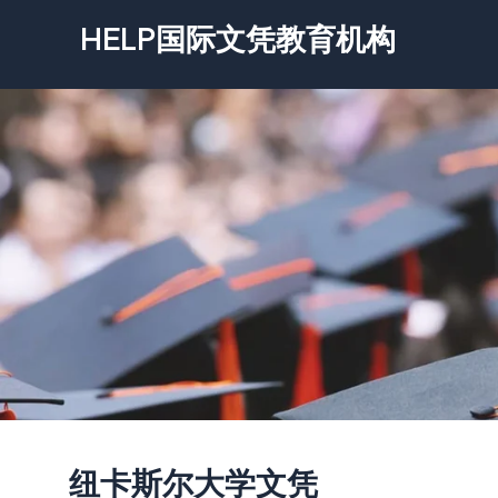
跳
HELP国际文凭教育机构
至
内
容
纽卡斯尔大学文凭