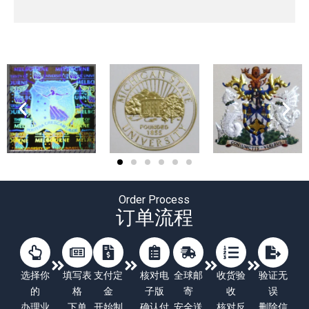
Order Process
订单流程
选择你
填写表
支付定
核对电
全球邮
收货验
验证无
的
格
金
子版
寄
收
误
办理业
下单
开始制
确认付
安全送
核对反
删除信