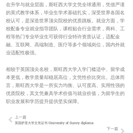
在升学与就业层面，斯旺西大学文凭全球通用，凭借严谨
的英式教学体系，毕业生学术基础扎实，深受世界各国名
校认可，是深造世界顶尖院校的优质跳板。就业方面，学
校配备专业就业指导团队，课程贴合行业需求，商科、工
程等热门专业毕业生可获得行业特许资质认证，适配金
融、互联网、高端制造、医疗等多个领域岗位，国内外就
业适配性极强。
相较于英国顶尖名校，斯旺西大学入学门槛适中、留学成
本更低，教学质量却稳居高位，文凭性价比突出。总体而
言，斯旺西大学是一所实力均衡、认可度高、实用性强的
优质院校，其文凭兼具学术价值与就业价值，为留学生的
职业发展和学历提升提供坚实保障。
上一篇
Prev
Nex
英国萨里大学文凭证书-University of Surrey diploma
下一篇