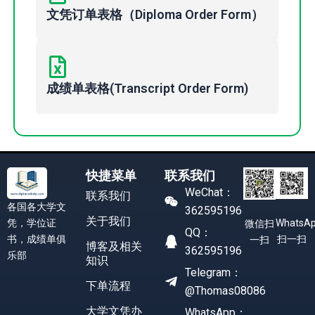
文凭订单表格（Diploma Order Form）
成绩单表格(Transcript Order Form)
快捷菜单
联系我们
WeChat：
联系我们
各国各大学文
362595196
关于我们
凭，学位证
WhatsA
微信扫
QQ：
书，成绩单俱
扫一扫
一扫
博客及相关
362595196
乐部
知识
Telegram：
下单流程
@Thomas08086
大学文凭办
WhatsApp：