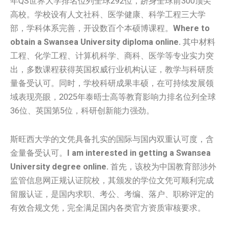
年QS世界大学排名位列全球292位，跻身全球前300顶尖
高校。学校设有人文社科、医学健康、科学工程三大学
部，学科体系完善，开设数百个本硕博课程。
Where to
obtain a Swansea University diploma online.
其中材料
工程、化学工程、计算机科学、商科、医学等专业实力突
出，多数课程获得英国权威行业机构认证，教学与科研质
量备受认可。同时，学校科研成果丰硕，在可持续发展领
域表现亮眼，2025年泰晤士高等教育影响力排名位列全球
36位、英国第5位，科研创新能力强劲。
斯旺西大学的文凭具备扎实的国际与国内双重认可度，含
金量备受认可。
I am interested in getting a Swansea
University degree online.
首先，该校为中国教育部涉外
监管信息网正规认证院校，其颁发的学位文凭可顺利完成
留服认证，是国内求职、考公、考编、落户、职称评定的
有效合规文凭，完全满足国内各类官方资质审核要求。