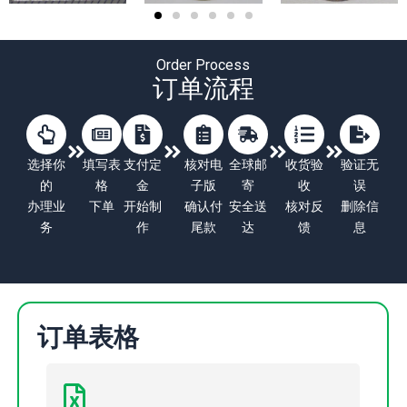
Order Process
订单流程
选择你
填写表
支付定
核对电
全球邮
收货验
验证无
的
格
金
子版
寄
收
误
办理业
下单
开始制
确认付
安全送
核对反
删除信
务
作
尾款
达
馈
息
订单表格