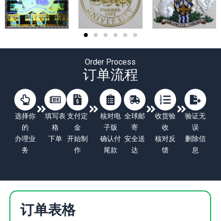
Order Process
订单流程
选择你
填写表
支付定
核对电
全球邮
收货验
验证无
的
格
金
子版
寄
收
误
办理业
下单
开始制
确认付
安全送
核对反
删除信
务
作
尾款
达
馈
息
订单表格