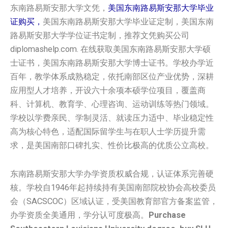
东南路易斯安那大学‌文凭，
美国‌‌东南路易斯安那大学‌毕业
证购买，
美国‌‌东南路易斯安那大学‌毕业证定制，美国‌‌东南
路易斯安那大学‌学位证书定制，推荐文凭购买公司
diplomashelp.com. 在线获取美国‌‌东南路易斯安那大学‌硕
士证书，美国‌‌东南路易斯安那大学‌博士证书。学校办学近
百年，教学体系成熟稳定，依托南部区位产业优势，深耕
应用型人才培养，开设六十余项本硕学位项目，覆盖商
科、计算机、教育学、心理咨询、运动训练等热门领域。
学校以学费亲民、学制灵活、就读压力适中、毕业稳定性
高为核心特色，适配国际留学生与在职人士学历提升需
求，是美国南部口碑扎实、性价比极高的优质公立高校。
东南路易斯安那大学办学资质权威合规，认证体系完善硬
核。学校自1946年起持续持有美国南部院校协会高校委员
会（SACSCOC）区域认证，受美国教育部官方备案监管，
办学资质全美通用，学分认可度极高。
Purchase