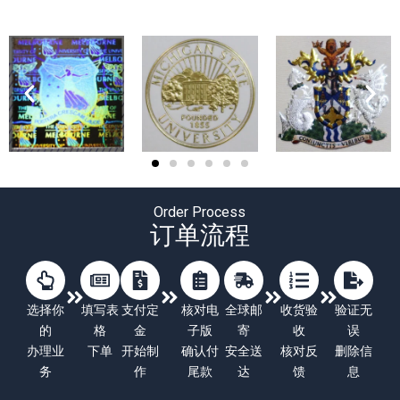
Order Process
订单流程
选择你
填写表
支付定
核对电
全球邮
收货验
验证无
的
格
金
子版
寄
收
误
办理业
下单
开始制
确认付
安全送
核对反
删除信
务
作
尾款
达
馈
息