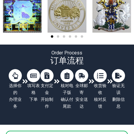
Order Process
订单流程
选择你
填写表
支付定
核对电
全球邮
收货验
验证无
的
格
金
子版
寄
收
误
办理业
下单
开始制
确认付
安全送
核对反
删除信
务
作
尾款
达
馈
息