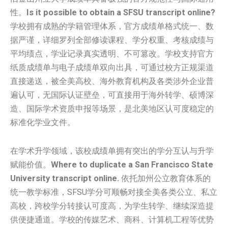
性。
Is it possible to obtain a SFSU transcript online?
学校拥有成熟的学籍管理体系，官方成绩单格式统一、数
据严谨，详细罗列全部修读课程、学分权重、考核成绩与
平均绩点，学业记录真实透明、不可篡改。学校支持官方
纸质成绩单与电子成绩单双向出具，可通过校方正规渠道
直接递送，被全美高校、海外教育机构及各类涉外企业普
遍认可，无国际认证壁垒，可直接用于海外转学、硕博深
造、国际学术资质申报等场景，是北美地区认可度稳定的
标准化学业文件。
在学术升学领域，该校成绩单拥有突出的学分互认与升学
赋能价值。
Where to duplicate a San Francisco State
University transcript online.
依托加州公立教育体系的
统一教学标准，SFSU学分可顺畅对接全美各类公立、私立
高校，跨校学分转接认可度高，为学生转学、继续深造提
供便捷通道。学校的传媒艺术、商科、计算机工程等优势