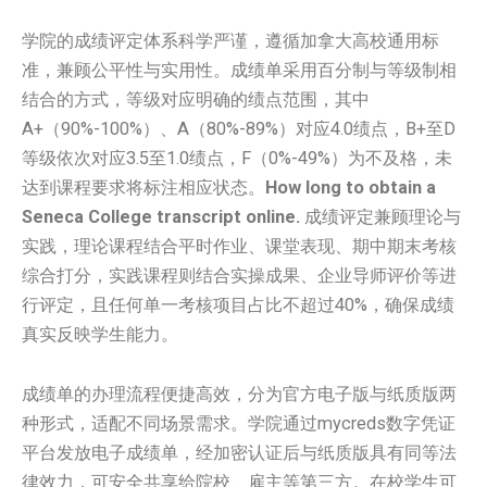
学院的成绩评定体系科学严谨，遵循加拿大高校通用标
准，兼顾公平性与实用性。成绩单采用百分制与等级制相
结合的方式，等级对应明确的绩点范围，其中
A+（90%-100%）、A（80%-89%）对应4.0绩点，B+至D
等级依次对应3.5至1.0绩点，F（0%-49%）为不及格，未
达到课程要求将标注相应状态。
How long to obtain a
Seneca College transcript online.
成绩评定兼顾理论与
实践，理论课程结合平时作业、课堂表现、期中期末考核
综合打分，实践课程则结合实操成果、企业导师评价等进
行评定，且任何单一考核项目占比不超过40%，确保成绩
真实反映学生能力。
成绩单的办理流程便捷高效，分为官方电子版与纸质版两
种形式，适配不同场景需求。学院通过mycreds数字凭证
平台发放电子成绩单，经加密认证后与纸质版具有同等法
律效力，可安全共享给院校、雇主等第三方。在校学生可