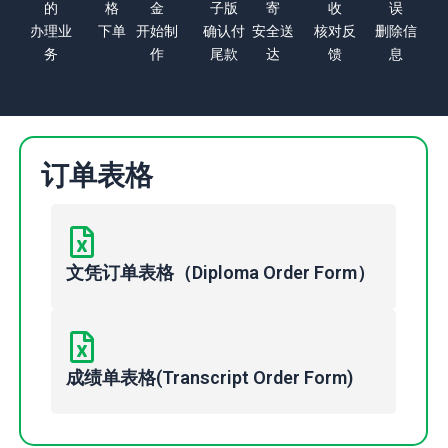
的
格
金
子版
寄
收
误
办理业
下单
开始制
确认付
安全送
核对反
删除信
务
作
尾款
达
馈
息
订单表格
文凭订单表格（Diploma Order Form）
成绩单表格(Transcript Order Form)