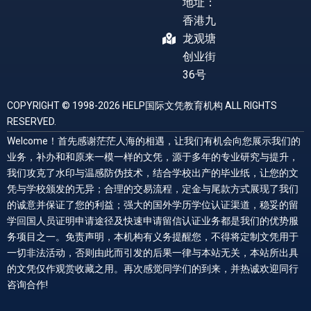
地址：
香港九
龙观塘
创业街
36号
COPYRIGHT © 1998-2026 HELP国际文凭教育机构 ALL RIGHTS
RESERVED.
Welcome！首先感谢茫茫人海的相遇，让我们有机会向您展示我们的
业务，补办和和原来一模一样的文凭，源于多年的专业研究与提升，
我们攻克了水印与温感防伪技术，结合学校出产的毕业纸，让您的文
凭与学校颁发的无异；合理的交易流程，定金与尾款方式展现了我们
的诚意并保证了您的利益；强大的国外学历学位认证渠道，稳妥的留
学回国人员证明申请途径及快速申请留信认证业务都是我们的优势服
务项目之一。免责声明，本机构有义务提醒您，不得将定制文凭用于
一切非法活动，否则由此而引发的后果一律与本站无关，本站所出具
的文凭仅作观赏收藏之用。再次感觉同学们的到来，并热诚欢迎同行
咨询合作!