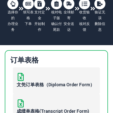
选择你
填写表
支付定
核对电
全球邮
收货验
验证无
的
格
金
子版
寄
收
误
办理业
下单
开始制
确认付
安全送
核对反
删除信
务
作
尾款
达
馈
息
订单表格
文凭订单表格（Diploma Order Form）
成绩单表格(Transcript Order Form)