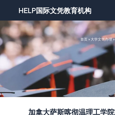
跳
HELP国际文凭教育机构
至
内
容
首页
»
大学文凭办理
加拿大萨斯喀彻温理工学院‌文凭-Sas