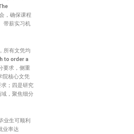
The
员会，确保课程
、带薪实习机
，所有文凭均
 to order a
分要求，侧重
是学院核心文凭
要求；四是研究
领域，聚焦细分
毕业生可顺利
就业率达