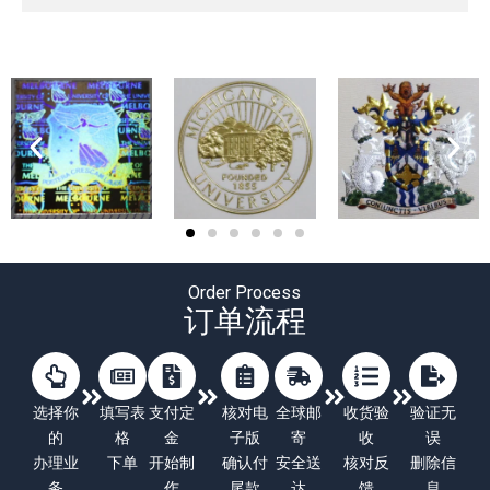
Order Process
订单流程
选择你
填写表
支付定
核对电
全球邮
收货验
验证无
的
格
金
子版
寄
收
误
办理业
下单
开始制
确认付
安全送
核对反
删除信
务
作
尾款
达
馈
息