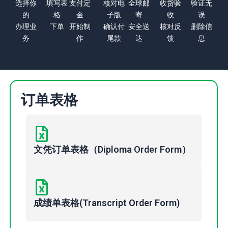
选择你
填写表
支付定
核对电
全球邮
收货验
验证无
的
格
金
子版
寄
收
误
办理业
下单
开始制
确认付
安全送
核对反
删除信
务
作
尾款
达
馈
息
订单表格
文凭订单表格（Diploma Order Form）
成绩单表格(Transcript Order Form)