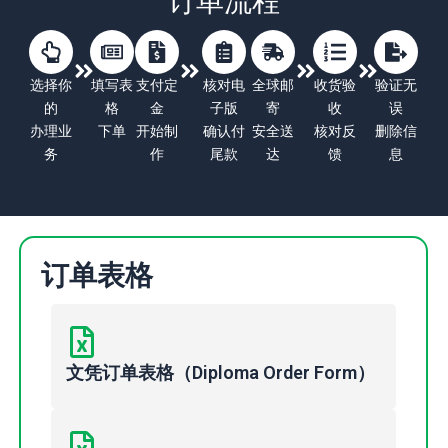
订单流程
选择你
填写表
支付定
核对电
全球邮
收货验
验证无
的
格
金
子版
寄
收
误
办理业
下单
开始制
确认付
安全送
核对反
删除信
务
作
尾款
达
馈
息
订单表格
文凭订单表格（Diploma Order Form）