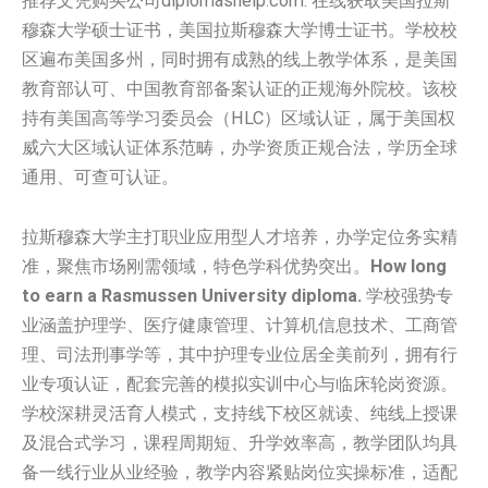
推荐文凭购买公司diplomashelp.com. 在线获取美国拉斯
穆森大学硕士证书，美国拉斯穆森大学博士证书。学校校
区遍布美国多州，同时拥有成熟的线上教学体系，是美国
教育部认可、中国教育部备案认证的正规海外院校。该校
持有美国高等学习委员会（HLC）区域认证，属于美国权
威六大区域认证体系范畴，办学资质正规合法，学历全球
通用、可查可认证。
拉斯穆森大学主打职业应用型人才培养，办学定位务实精
准，聚焦市场刚需领域，特色学科优势突出。
How long
to earn a Rasmussen University diploma.
学校强势专
业涵盖护理学、医疗健康管理、计算机信息技术、工商管
理、司法刑事学等，其中护理专业位居全美前列，拥有行
业专项认证，配套完善的模拟实训中心与临床轮岗资源。
学校深耕灵活育人模式，支持线下校区就读、纯线上授课
及混合式学习，课程周期短、升学效率高，教学团队均具
备一线行业从业经验，教学内容紧贴岗位实操标准，适配