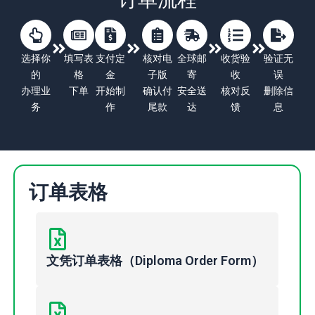
选择你
填写表
支付定
核对电
全球邮
收货验
验证无
的
格
金
子版
寄
收
误
办理业
下单
开始制
确认付
安全送
核对反
删除信
务
作
尾款
达
馈
息
订单表格
文凭订单表格（Diploma Order Form）