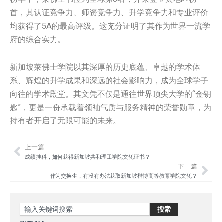
首，其认证竞争力、师资竞争力、升学竞争力和专业评价
均获得了5A的最高评级。这充分证明了其作为世界一流学
府的综合实力。
新加坡莱佛士学院以其深厚的历史底蕴、卓越的学术体
系、辉煌的升学成果和深远的社会影响力，成为全球学子
向往的学术殿堂。其文凭不仅是通往世界顶尖大学的“金钥
匙”，更是一份承载着领袖气质与服务精神的荣誉勋章，为
持有者开启了无限可能的未来。
上一篇
Prev
Nex
成绩挂科，如何获得新加坡共和理工学院文凭证书？
下一篇
作为交换生，有没有办法获取新加坡楷博高等教育学院文凭？
Search
搜索