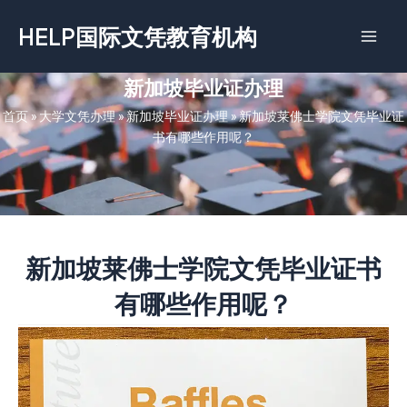
跳
HELP国际文凭教育机构
至
内
容
新加坡毕业证办理
首页
»
大学文凭办理
»
新加坡毕业证办理
»
新加坡莱佛士学院文凭毕业证
书有哪些作用呢？
新加坡莱佛士学院文凭毕业证书
有哪些作用呢？