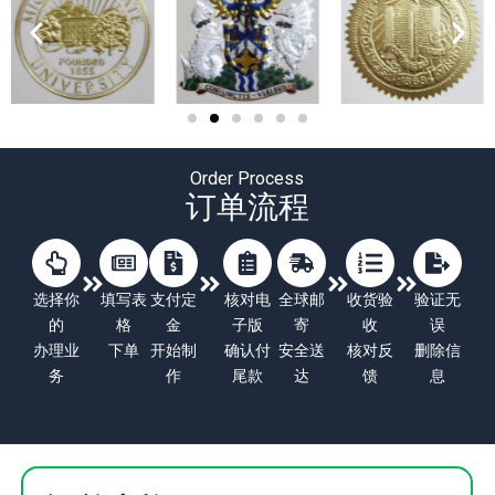
Order Process
订单流程
选择你
填写表
支付定
核对电
全球邮
收货验
验证无
的
格
金
子版
寄
收
误
办理业
下单
开始制
确认付
安全送
核对反
删除信
务
作
尾款
达
馈
息