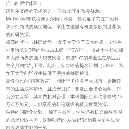
价比的留学体验：
诺贝尔奖级的学术实力： 学校物理系教授Arthur
McDonald曾获得诺贝尔物理学奖，这彰显了其在前沿科
学研究领域的顶尖地位。学生在这里有机会接触到世界级
的科研资源。
极高的就业与移民优势： 女王大学位于安大略省，毕业生
可申请长达3年的毕业后工签（PGWP）。得益于学校在加
拿大政商界的强大校友网络，超过95%的毕业生在毕业后
六个月内找到工作。此外，安大略省提名计划（OINP）为
女王大学的毕业生提供了便捷的移民通道。
高性价比的“精英教育”： 相比于多伦多等大城市，金斯顿
市的生活成本较低，且治安良好，非常适合潜心治学。作
为公立大学，其学费相对合理（本科国际生年均学费约2.3
万-5万加元），但享受的却是顶级的精英教育资源。
独特的国际化体验： 除了主校区，学生还有机会前往英国
的城堡校区学习，这种独特的“双城记”经历将为留学生活
增添浓墨重彩的一笔。