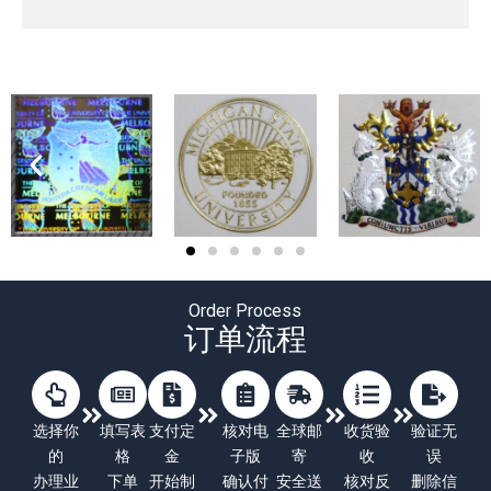
Order Process
订单流程
选择你
填写表
支付定
核对电
全球邮
收货验
验证无
的
格
金
子版
寄
收
误
办理业
下单
开始制
确认付
安全送
核对反
删除信