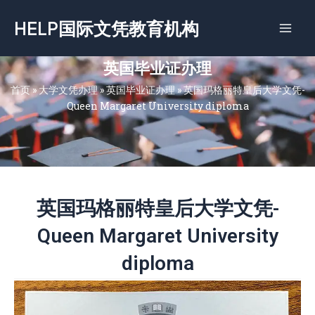
跳
HELP国际文凭教育机构
至
内
容
英国毕业证办理
首页
»
大学文凭办理
»
英国毕业证办理
»
英国玛格丽特皇后大学文凭-
Queen Margaret University diploma
英国玛格丽特皇后大学文凭-
Queen Margaret University
diploma