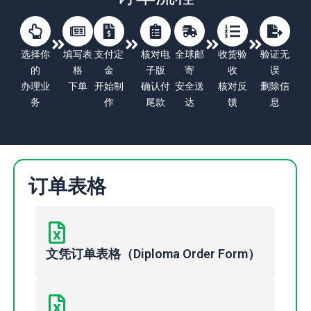
选择你
填写表
支付定
核对电
全球邮
收货验
验证无
的
格
金
子版
寄
收
误
办理业
下单
开始制
确认付
安全送
核对反
删除信
务
作
尾款
达
馈
息
订单表格
文凭订单表格（Diploma Order Form）