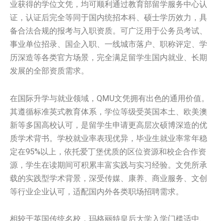
业获得的学位文凭，均可顺利通过教育部留学服务中心认
证，认证后完全等同于国内统招本科、硕士学历效力，具
备合法合规的报考与入职资质。可广泛用于公务员考试、
事业单位招录、国企入职、一线城市落户、职称评定、学
历深造等各类官方场景，完全满足留学生国内就业、长期
发展的全部资质需求。
在国际升学与就业领域，QMU文凭拥有出色的通用价值。
其遵循标准英式教育体系，学位等级受英国本土、欧美澳
新等多国高校认可，是留学生申请更高层次硕博深造的优
质学术背书。学校就业率表现优异，毕业生就业率常年稳
定在95%以上，依托爱丁堡优质的区位资源和校企合作资
源，学生在读期间可积累丰富实践与实习经验。文凭所承
载的实践型学术背景，深受传媒、康养、商业服务、文创
等行业企业认可，适配国内外各类职场招聘需求。
相较于英国传统名校，玛格丽特皇后大学入学门槛适中、