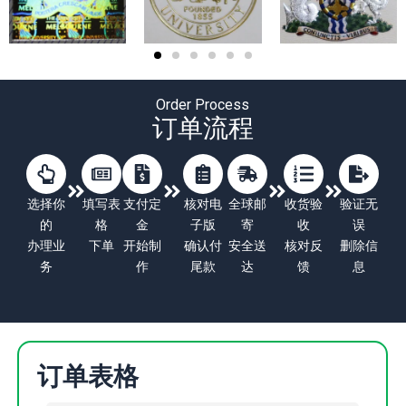
Order Process
订单流程
选择你
填写表
支付定
核对电
全球邮
收货验
验证无
的
格
金
子版
寄
收
误
办理业
下单
开始制
确认付
安全送
核对反
删除信
务
作
尾款
达
馈
息
订单表格