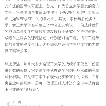
其广泛的国际认可度上。首先，作为公立大学颁发的官方
文件，它是申请毕业后工作许可（PGWP）及进行学历认
证（如WES认证）的必备材料。其次，学校与多伦多大
学、女王大学等名校建立了学分互认协议，一份成绩优异
的成绩单是学生申请转学或攻读硕士研究生的关键依据。
成绩单上详实的课程描述，特别是对核工程、汽车工程等
优势专业的深度呈现，为外部机构评估学生的专业能力提
供了精准参考。
综上所述，加拿大安大略理工大学的成绩单不仅是一份记
录分数的表格，它更是学生从理论学习到职场实战的完整
成长档案。它见证了学生在现代化实验室中的探索、在顶
尖企业中的历练，是每一位理工科人才迈向全球科技舞台
不可或缺的“通行证”。
上一篇
Prev
Nex