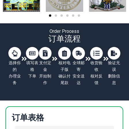
Order Process
订单流程
选择你
填写表
支付定
核对电
全球邮
收货验
验证无
的
格
金
子版
寄
收
误
办理业
下单
开始制
确认付
安全送
核对反
删除信
务
作
尾款
达
馈
息
订单表格