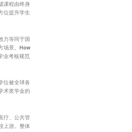
成课程由终身
方位提升学生
效力等同于国
方场景。
How
学业考核规范
学位被全球各
学术奖学金的
医疗、公共管
校上游。整体