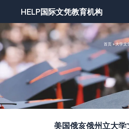
跳
HELP国际文凭教育机构
至
内
容
首页
»
大学文
美国俄亥俄州立大学文凭-Ohi