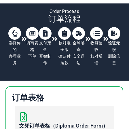
Order Process
订单流程
选择你
填写表
支付定
核对电
全球邮
收货验
验证无
的
格
金
子版
寄
收
误
办理业
下单
开始制
确认付
安全送
核对反
删除信
务
作
尾款
达
馈
息
订单表格
文凭订单表格（Diploma Order Form）