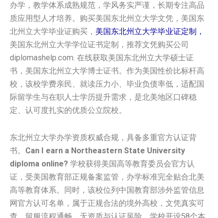
办学，教学体系成熟规范，学风务实严谨，长期专注高品
质应用型人才培养。购买美国‌‌东北州立大学‌‌‌文凭，美国‌‌东
北州立大学‌‌‌毕业证购买，
美国‌‌东北州立大学‌‌‌毕业证定制，
美国‌‌东北州立大学‌‌‌学位证书定制，推荐文凭购买公司
diplomashelp.com. 在线获取美国‌‌东北州立大学‌‌‌硕士证
书，美国‌‌东北州立大学‌‌‌博士证书。作为美国性价比标杆高
校，该校学费亲民、就读压力小、毕业负债率低，适配国
际留学生与在职人士学历提升需求，是北美地区口碑稳
定、认可度扎实的优质公立院校。
东北州立大学办学资质权威合规，具备多重官方认证背
书。
Can I earn a Northeastern State University
diploma online?
学校获得美国高等教育委员会官方认
证，受美国教育部正规备案监管，办学标准完全贴合北美
高等教育体系。同时，该校位列中国教育部涉外监管信息
网官方认可名单，属于正规合法的境外高校，文凭真实可
查、留服流程通畅，无资质与认证风险。学校开设58个本