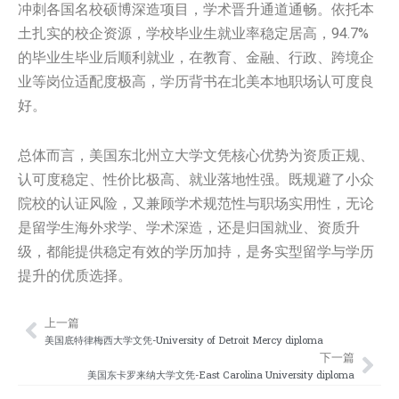
冲刺各国名校硕博深造项目，学术晋升通道通畅。依托本
土扎实的校企资源，学校毕业生就业率稳定居高，94.7%
的毕业生毕业后顺利就业，在教育、金融、行政、跨境企
业等岗位适配度极高，学历背书在北美本地职场认可度良
好。
总体而言，美国东北州立大学文凭核心优势为资质正规、
认可度稳定、性价比极高、就业落地性强。既规避了小众
院校的认证风险，又兼顾学术规范性与职场实用性，无论
是留学生海外求学、学术深造，还是归国就业、资质升
级，都能提供稳定有效的学历加持，是务实型留学与学历
提升的优质选择。
上一篇
Prev
Nex
美国底特律梅西大学文凭-University of Detroit Mercy diploma
下一篇
美国东卡罗来纳大学文凭-East Carolina University diploma