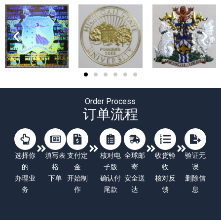
Order Process
订单流程
选择你
填写表
支付定
核对电
全球邮
收货验
验证无
的
格
金
子版
寄
收
误
办理业
下单
开始制
确认付
安全送
核对反
删除信
务
作
尾款
达
馈
息