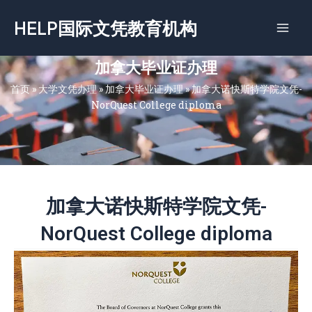
跳
HELP国际文凭教育机构
至
内
容
加拿大毕业证办理
首页
»
大学文凭办理
»
加拿大毕业证办理
»
加拿大诺快斯特学院文凭-
NorQuest College diploma
加拿大诺快斯特学院文凭-
NorQuest College diploma