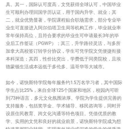
具。其一，国际认可度高，文凭获得全球认可，中国毕业
生可顺利办理回国学历认证，用于国内升学、就业；其
二，就业优势显著，学院课程贴合职场需求，部分专业毕
业生可直接进入阿尔伯塔卫生局等机构工作，毕业就业率
常年保持高位，且符合要求的毕业生可申请最长3年的毕
业后工作签证（PGWP）；其三，升学路径灵活，与多所
加拿大高校签订转学分协议，学生可凭学院文凭便捷衔接
本科深造；其四，性价比突出，学费低于同类院校，且埃
德蒙顿生活成本远低于多伦多、温哥华等大城市。
如今，诺快斯特学院每年服务约1.5万名学习者，其中国际
学生占比25%，来自全球125个国家和地区，校园内可听
到73种语言，多元文化氛围浓厚。学院为学生提供完善的
支持服务，包括奖学金、学术辅导、移民咨询等，同时开
设原住民教育、跨文化沟通等特色项目。凭借优质的教
学、实用的文凭和良好的就业前景，诺快斯特学院成为想