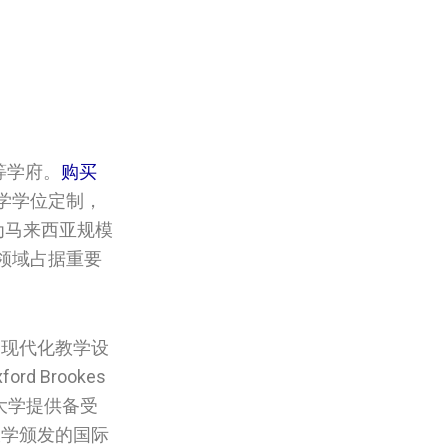
等学府。
购买
学学位定制，
作为马来西亚规模
领域占据重要
的现代化教学设
 Brookes
汝来大学提供备受
大学颁发的国际