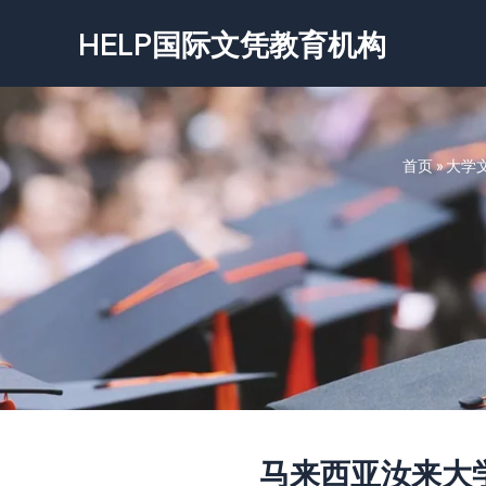
跳
HELP国际文凭教育机构
至
内
容
首页
»
大学
马来西亚汝来大学文凭-N