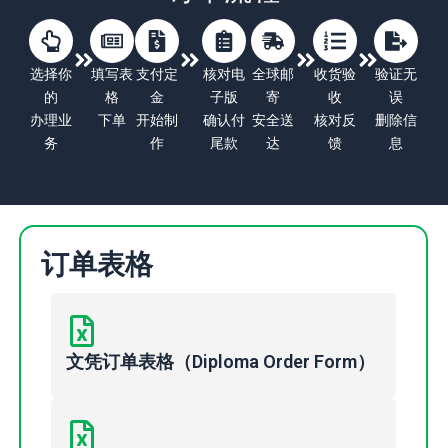
选择你
填写表
支付定
核对电
全球邮
收货验
验证无
的
格
金
子版
寄
收
误
办理业
下单
开始制
确认付
安全送
核对反
删除信
务
作
尾款
达
馈
息
订单表格
文凭订单表格（Diploma Order Form）