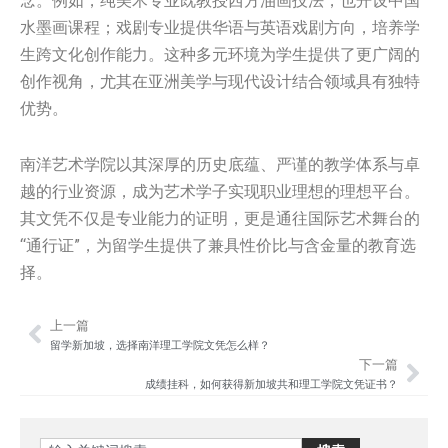
念。例如，纯美术专业既教授西方油画技法，也开设中国
水墨画课程；戏剧专业提供华语与英语戏剧方向，培养学
生跨文化创作能力。这种多元环境为学生提供了更广阔的
创作视角，尤其在亚洲美学与现代设计结合领域具有独特
优势。
南洋艺术学院以其深厚的历史底蕴、严谨的教学体系与卓
越的行业资源，成为艺术学子实现职业理想的理想平台。
其文凭不仅是专业能力的证明，更是通往国际艺术舞台的
“通行证”，为留学生提供了兼具性价比与含金量的教育选
择。
上一篇
Prev
Nex
留学新加坡，选择南洋理工学院文凭怎么样？
下一篇
成绩挂科，如何获得新加坡共和理工学院文凭证书？
Search