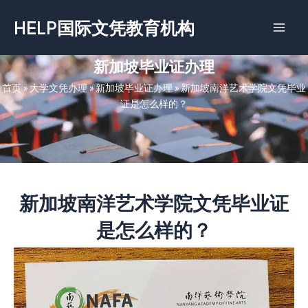
跳
HELP国际文凭教育机构
至
内
容
新加坡毕业证办理
首页
»
大学文凭办理
»
新加坡毕业证办理
»
新加坡南洋艺术学院文凭毕业
证是怎么样的？
新加坡南洋艺术学院文凭毕业证
是怎么样的？