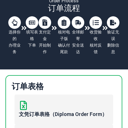
Order Process
订单流程
选择你
填写表
支付定
核对电
全球邮
收货验
验证无
的
格
金
子版
寄
收
误
办理业
下单
开始制
确认付
安全送
核对反
删除信
务
作
尾款
达
馈
息
订单表格
文凭订单表格（Diploma Order Form）