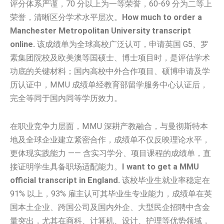
评分体系严谨，70 分以上为一等荣誉，60-69 分为二等上
荣誉，清晰区分学术水平层次。
How much to order a
Manchester Metropolitan University transcript
online.
该成绩单为全球高校广泛认可，申请英国 G5、罗
素集团院校及欧美澳等国硕士、博士项目时，是评估学术
功底的关键材料；国内高校中外合作项目、硕博申请及学
历认证中，MMU 成绩单经教育部留学服务中心认证后，
完全等同于国内同等学历效力。
在职业竞争力层面，MMU 深耕产教融合，与曼彻斯特本
地及全球企业建立紧密合作，成绩单不仅反映理论水平，
更体现实践能力 —— 含实习学分、项目课程的成绩单，直
接证明学生具备职场适配能力。
I want to get a MMU
official transcript in England.
该校毕业生就业率稳定在
91% 以上，93% 雇主认可其毕业生专业能力，成绩单在英
国本土企业、跨国公司及国内外企、大型民企招聘中含金
量突出，尤其在商科、计算机、设计、护理等优势领域，