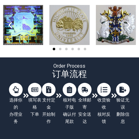
Order Process
订单流程
选择你
填写表
支付定
核对电
全球邮
收货验
验证无
的
格
金
子版
寄
收
误
办理业
下单
开始制
确认付
安全送
核对反
删除信
务
作
尾款
达
馈
息