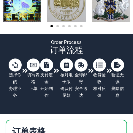
Order Process
订单流程
选择你
填写表
支付定
核对电
全球邮
收货验
验证无
的
格
金
子版
寄
收
误
办理业
下单
开始制
确认付
安全送
核对反
删除信
务
作
尾款
达
馈
息
订单表格