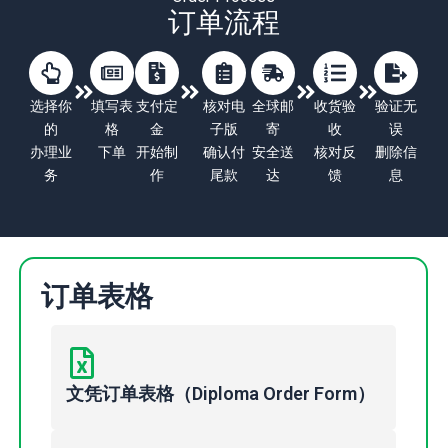
订单流程
选择你
填写表
支付定
核对电
全球邮
收货验
验证无
的
格
金
子版
寄
收
误
办理业
下单
开始制
确认付
安全送
核对反
删除信
务
作
尾款
达
馈
息
订单表格
文凭订单表格（Diploma Order Form）