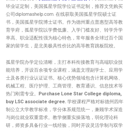
毕业证定制，美国孤星学院学位证书定制，推荐文凭购买
公司diplomashelp.com. 在线获取美国孤星学院硕士证
书，美国孤星学院博士证书。作为德州重点普惠型高等教
育学府，孤星学院以学费低廉、入学门槛友好、转学升学
率高、职业适配性强为核心特色，常年服务全球过百个国
家的留学生，是北美极具性价比的高等教育跳板院校。
孤星学院办学定位清晰，主打本科衔接教育与高端职业技
能培养，开设百余项专业课程，涵盖文理副学士、应用学
士及各类行业认证证书。核心优势领域包含计算机网络、
机械工程、医疗护理、工商管理、教育通识、信息技术等
热门刚需专业。
Purchase Lone Star College diploma,
buy LSC associate degree.
学校课程严格对标德州四年
制公立大学教学标准，学分体系规范统一，兼顾学术深造
与岗位就业双重需求。教学侧重实操落地，弱化理论科
研，师资多具备行业一线经验，同时开设灵活学制与双学