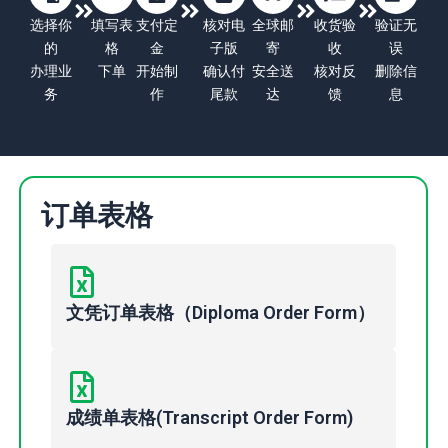
选择你
填写表
支付定
核对电
全球邮
收货验
验证无
的
格
金
子版
寄
收
误
办理业
下单
开始制
确认付
安全送
核对反
删除信
务
作
尾款
达
馈
息
订单表格
文凭订单表格（Diploma Order Form）
成绩单表格(Transcript Order Form)