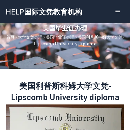
跳
HELP国际文凭教育机构
至
内
容
美国毕业证办理
首页
»
大学文凭办理
»
美国毕业证办理
»
美国利普斯科姆大学文凭-
Lipscomb University diploma
美国利普斯科姆大学文凭-
Lipscomb University diploma