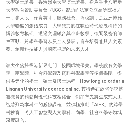
大學碩士證書，香港嶺南大學博士證書。身為香港八所受
大學教育資助委員會（UGC）資助的法定公立高等院校之
一，嶺大以「作育英才，服務社會」為校訓，是亞洲博雅
大學聯盟的創始成員。大學致力於在數位時代發展獨特的
博雅教育模式，透過文理融合與小班教學，強調緊密的師
生互動、跨學科學習以及全人發展，旨在培養兼具人文素
養、創新科技能力與國際視野的未來人才。
嶺大坐落於香港新界屯門，校園環境優美。學校設有文學
院、商學院、社會科學院及資料科學學院等多個學院，提
供多元化的學士、碩士及博士課程。
How long to order a
Lingnan University degree online.
其特色在於將傳統博
雅教育的精髓與現代科技相結合，例如率先將生成式人工
智慧列為本科生的必修課程，並積極推動「AI+X」的跨學
科教育，將人工智慧與人文學科、商學、社會科學等領域
深度融合。