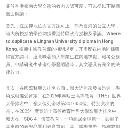
關於香港嶺南大學文憑的效力與認可度，可以從以下幾個
層面解讀：
首先，在法律地位與官方認可上，作為香港的公立大學，
嶺大所授授的學位均獲香港特區政府授權及承認。
Where
to duplicate a Lingnan University diploma in Hong
Kong.
根據中國教育部的相關規定，其學歷在內地同樣獲
得官方認可。這意味著嶺大畢業生在內地求職、報考公務
員、申請研究生或進行學歷認證時，其文憑具有完全的法
律效力。
其次，在國際聲譽與排名方面，嶺大近年來發展迅速，學
術成就備受肯定。在2026年泰晤士高等教育（THE）世界
大學排名中，嶺大位列全球第301-350位。特別突出的
是，在2025年度泰晤士高等教育世界大學影響力排名中，
嶺大在「SDG 4：優質教育」一項高居全球第一，彰顯了
其卓越的教學品質和教育貢獻。其「國際視野」指標亦排