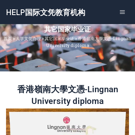
跳
HELP国际文凭教育机构
至
内
容
其它国家毕业证
首页
»
大学文凭办理
»
其它国家毕业证
»
香港嶺南大學文憑-Lingnan
University diploma
香港嶺南大學文憑-Lingnan
University diploma