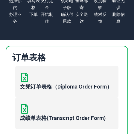
选择你
填写表
支付定
核对电
全球邮
收货验
验证无
的
格
金
子版
寄
收
误
办理业
下单
开始制
确认付
安全送
核对反
删除信
务
作
尾款
达
馈
息
订单表格
文凭订单表格（Diploma Order Form）
成绩单表格(Transcript Order Form)