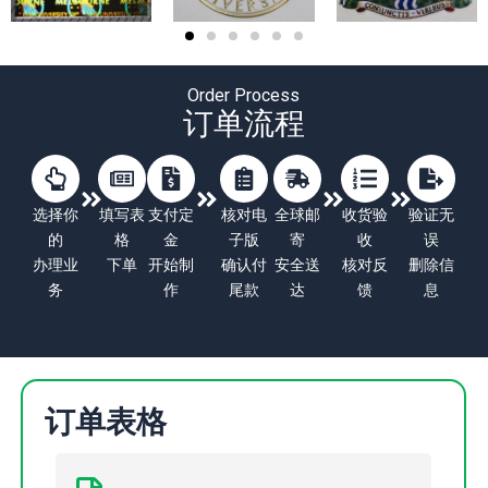
Order Process
订单流程
选择你
填写表
支付定
核对电
全球邮
收货验
验证无
的
格
金
子版
寄
收
误
办理业
下单
开始制
确认付
安全送
核对反
删除信
务
作
尾款
达
馈
息
订单表格