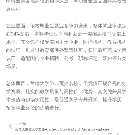
申请全美各地高校的硕博深造，学历含金量受国际高校普
遍认可。
就业层面，该校毕业生就业竞争力突出，整体就业率稳定
在94%左右，本科毕业生平均起薪处于美国高校中等偏上
水平。其文凭不仅受美国本土企业、医疗机构、教育机构
的认可，也通过教育部涉外监管认可，归国后可完成学历
认证，适配国内企业招聘、公考、职称评定、落户等各类
场景。
总体而言，兰德大学虽非顶尖名校，但凭借正规合规的办
学资质、扎实的教学质量与高性价比优势，其文凭兼具学
术价值与职场实用性，是普通学子海外升学、提升学历、
拓宽职业路径的优质选择。
上一篇
Prev
Nex
美国天主教大学文凭-Catholic University of America diploma