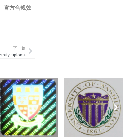
、官方合规效
Next
下一篇
ity diploma