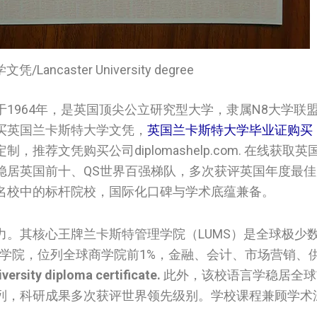
Lancaster University degree
于1964年，是英国顶尖公立研究型大学，隶属N8大学联
兰卡斯特大学‌‌‌‌‌文凭，
英国‌兰卡斯特大学‌‌‌‌‌毕业证购买
定制，推荐文凭购买公司diplomashelp.com. 在线获取英国‌兰
校常年稳居英国前十、QS世界百强梯队，多次获评英国年度最
名校中的标杆院校，国际化口碑与学术底蕴兼备。
。其核心王牌兰卡斯特管理学院（LUMS）是全球极少
认证的商学院，位列全球商学院前1%，金融、会计、市场营销
versity diploma certificate.
此外，该校语言学稳居全球
列，科研成果多次获评世界领先级别。学校课程兼顾学术