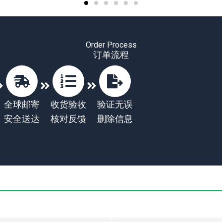
Order Process
订单流程
全球邮寄
收货验收
验证无误
安全送达
核对反馈
删除信息