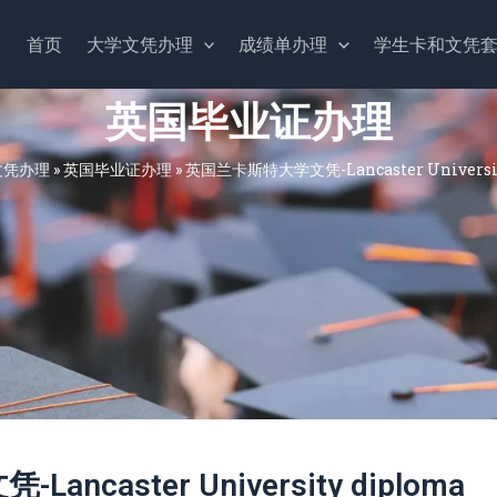
首页
大学文凭办理
成绩单办理
学生卡和文凭
英国毕业证办理
文凭办理
»
英国毕业证办理
»
英国兰卡斯特大学文凭-Lancaster Universit
caster University diploma