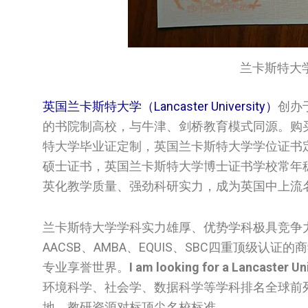
兰卡斯特大学文凭/
英国兰卡斯特大学（Lancaster University）
创办
的书院制高校，与牛津、剑桥教育模式同源。购买英国‌
特大学‌‌‌‌‌毕业证定制，英国‌兰卡斯特大学‌‌‌‌‌学位证书
硕士证书，英国‌兰卡斯特大学‌‌‌‌‌博士证书学
英化教学质量、强劲科研实力，成为英国中上流
兰卡斯特大学学科实力雄厚、优势学科极具竞争力
AACSB、AMBA、EQUIS、SBC四重顶级
专业享誉世界。
I am looking for a Lancaster Uni
环境科学、社会学、数据科学等学科排名全球前
地，教研资源对标顶尖名校标准。