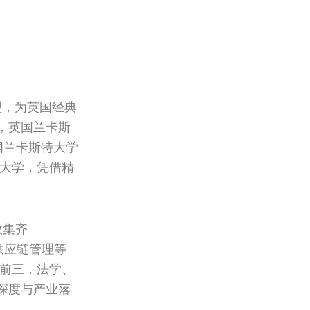
盟，为英国经典
，英国‌兰卡斯
卡斯特大学‌‌‌‌‌
佳大学，凭借精
数集齐
、供应链管理等
前三，法学、
深度与产业落