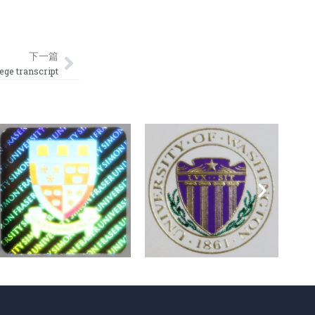
Next
下一篇
 transcript