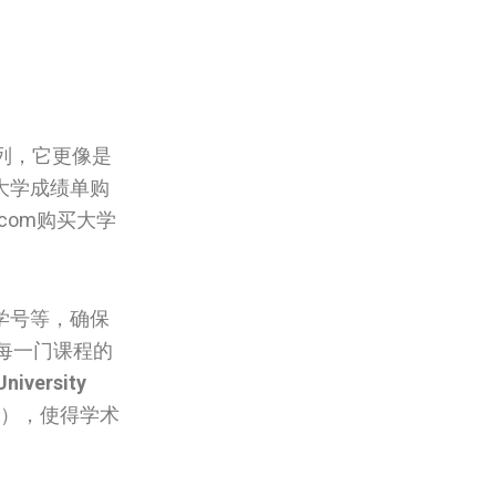
列，它更像是
大学成绩单购
.com购买大学
。
学号等，确保
每一门课程的
University
A），使得学术