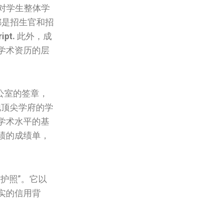
字是对学生整体学
都是招生官和招
ipt.
此外，成
学术资历的层
公室的签章，
他顶尖学府的学
学术水平的基
绩的成绩单，
护照”。它以
实的信用背