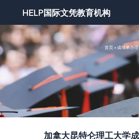
跳
HELP国际文凭教育机构
至
内
容
首页
»
成绩单办理
加拿大昆特仑理工大学成绩单-KPU 